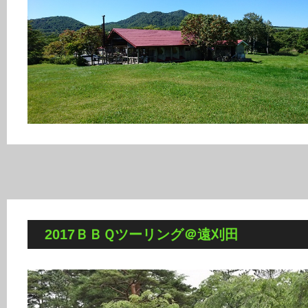
2017ＢＢＱツーリング＠遠刈田