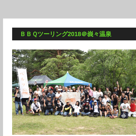
ＢＢＱツーリング2018＠峩々温泉